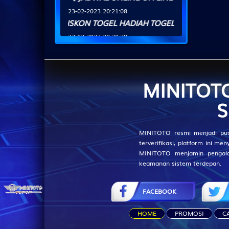
23-02-2023 20:21:08
* ðŸ“¢ DISKON TOGEL HADIAH TOGEL ðŸ“¢ *
23-02-2023 20:20:39
MINITOTO
S
MINITOTO resmi menjadi pusa
terverifikasi, platform ini me
MINITOTO menjamin pengala
keamanan sistem terdepan.
FACEBOOK
HOME
PROMOSI
C