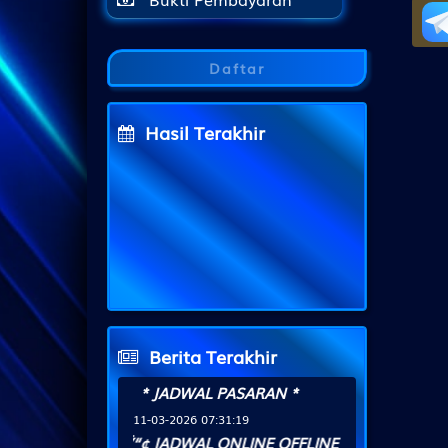
Daftar
Hasil Terakhir
OSLO
5
9
9
1
5DTotoMacau
1
1
7
6
0
HONGKONG
1
0
8
3
SYDNEY
7
0
9
7
Berita Terakhir
* JADWAL PASARAN *
11-03-2026 07:31:19
* ðŸ“¢ JADWAL ONLINE OFFLINE BANKl ðŸ“¢ *